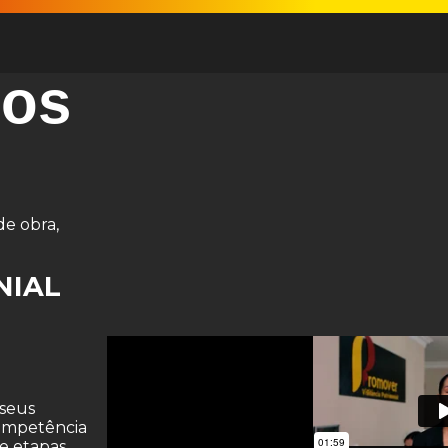
os
de obra,
NIAL
 seus
competência
 e etapas