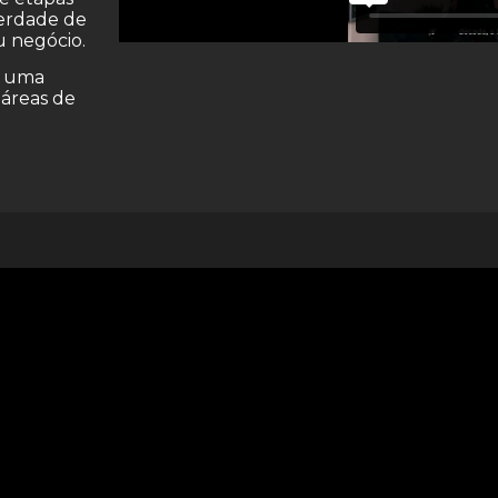
berdade de
u negócio.
e uma
 áreas de