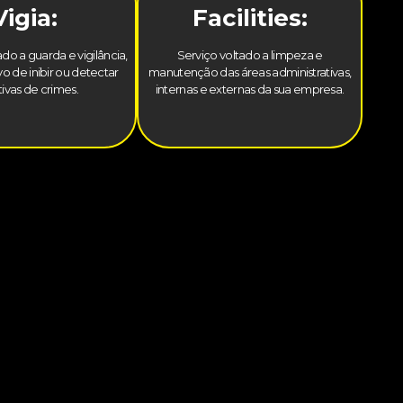
Vigia:
Facilities:
do a guarda e vigilância,
Serviço voltado a limpeza e
o de inibir ou detectar
manutenção das áreas administrativas,
tivas de crimes.
internas e externas da sua empresa.