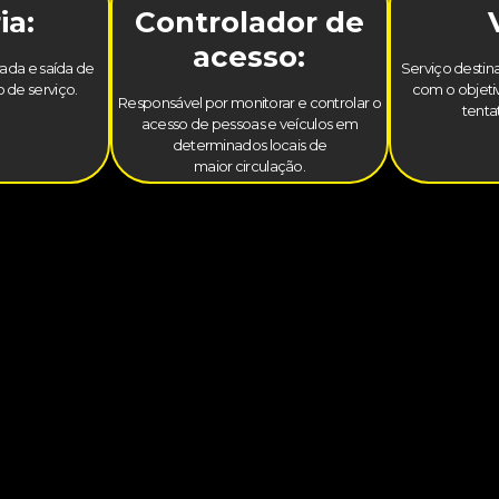
ia:
Controlador de
acesso:
trada e saída de
Serviço destina
 de serviço.
com o objetiv
Responsável por monitorar e controlar o
tenta
acesso de pessoas e veículos em
determinados locais de
maior circulação.