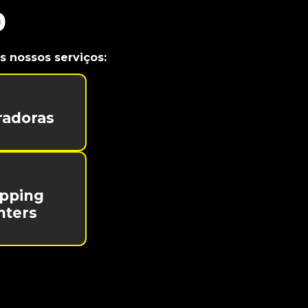
o
 nossos serviços:
radoras
pping
nters