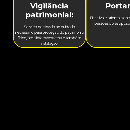
Vigilância
Portar
patrimonial:
Fiscaliza e orienta a en
pessoas do seu posto
Serviço destinado ao cuidado
necessário para proteção do patrimônio
físico, área interna/externa e também
instalação.