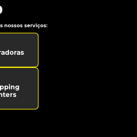
o
 nossos serviços:
radoras
pping
nters