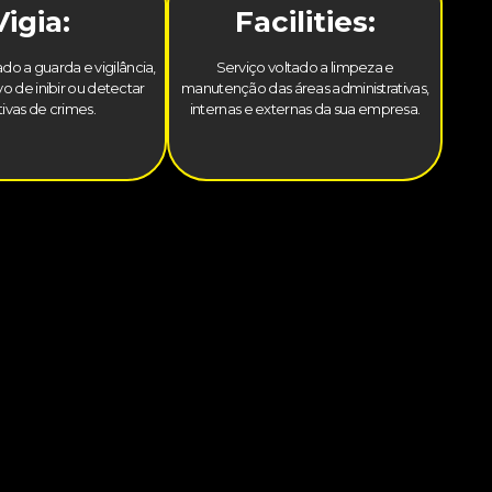
Vigia:
Facilities:
do a guarda e vigilância,
Serviço voltado a limpeza e
o de inibir ou detectar
manutenção das áreas administrativas,
tivas de crimes.
internas e externas da sua empresa.