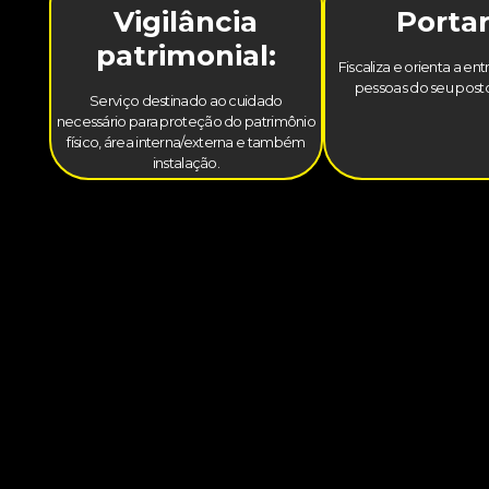
Vigilância
Portar
patrimonial:
Fiscaliza e orienta a en
pessoas do seu posto
Serviço destinado ao cuidado
necessário para proteção do patrimônio
físico, área interna/externa e também
instalação.