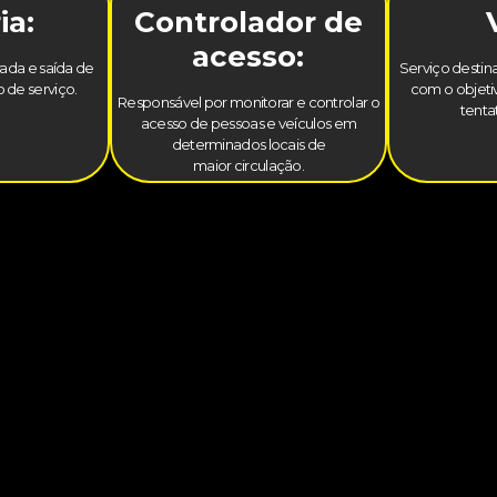
ia:
Controlador de
acesso:
trada e saída de
Serviço destina
 de serviço.
com o objetiv
Responsável por monitorar e controlar o
tenta
acesso de pessoas e veículos em
determinados locais de
maior circulação.