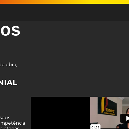
os
de obra,
NIAL
 seus
competência
 e etapas