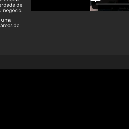
berdade de
u negócio.
e uma
 áreas de