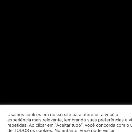
Usamos cookies em nosso site para oferecer a você a
experiência mais relevante, lembrando suas preferências e vi
repetidas. Ao clicar em “Aceitar tudo”, você concorda com o 
de TODOS os cookies. No entanto, você pode visitar