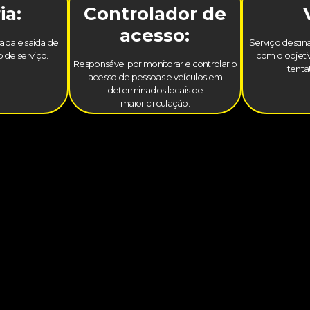
ia:
Controlador de
acesso:
trada e saída de
Serviço destina
 de serviço.
com o objetiv
Responsável por monitorar e controlar o
tenta
acesso de pessoas e veículos em
determinados locais de
maior circulação.