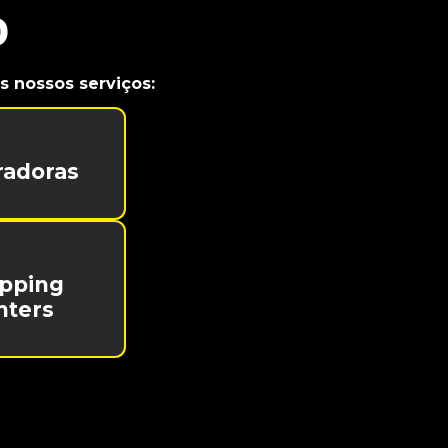
o
 nossos serviços:
radoras
pping
nters