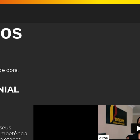
os
de obra,
NIAL
 seus
competência
 e etapas