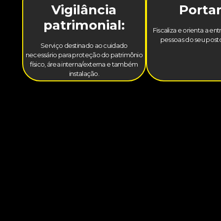
Vigilância
Portar
patrimonial:
Fiscaliza e orienta a en
pessoas do seu posto
Serviço destinado ao cuidado
necessário para proteção do patrimônio
físico, área interna/externa e também
instalação.