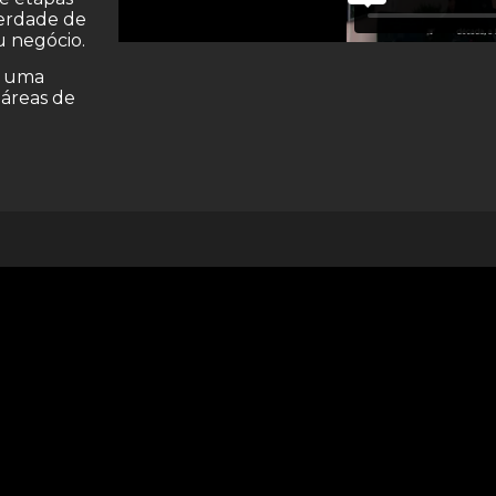
berdade de
u negócio.
e uma
 áreas de