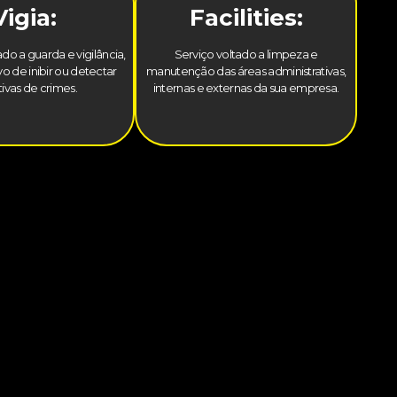
Vigia:
Facilities:
do a guarda e vigilância,
Serviço voltado a limpeza e
o de inibir ou detectar
manutenção das áreas administrativas,
tivas de crimes.
internas e externas da sua empresa.