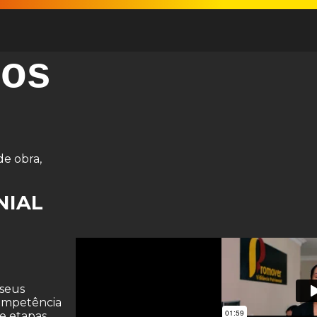
os
de obra,
NIAL
 seus
competência
 e etapas