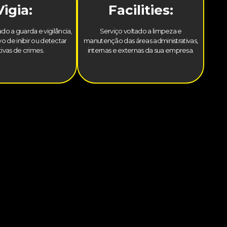
Vigia:
Facilities:
do a guarda e vigilância,
Serviço voltado a limpeza e
o de inibir ou detectar
manutenção das áreas administrativas,
tivas de crimes.
internas e externas da sua empresa.