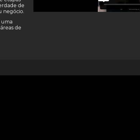
berdade de
u negócio.
e uma
 áreas de