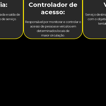
ia:
Controlador de
acesso:
trada e saída de
Serviço destina
 de serviço.
com o objetiv
Responsável por monitorar e controlar o
tenta
acesso de pessoas e veículos em
determinados locais de
maior circulação.