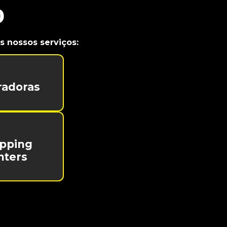
o
 nossos serviços:
radoras
pping
nters