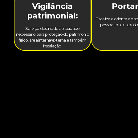
Vigilância
Portar
patrimonial:
Fiscaliza e orienta a en
pessoas do seu posto
Serviço destinado ao cuidado
necessário para proteção do patrimônio
físico, área interna/externa e também
instalação.